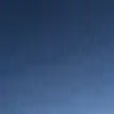
Wellnesshotels
Wellness-Angebote
Reiseziele
Themen
Wissen
Blog
Deutschland
›
Bayern
›
Bayerischer Wald
Wellnessresort Romantika